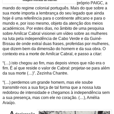
imagem retirada da internet
próprio PAIGC, a
mando do regime colonial português. Mais do que sobre a
sua morte importa a lembrança do seu legado que ainda
hoje é uma referência para o continente africano e para o
mundo e, por isso mesmo, objeto da atenção dos meios
académicos. Por estes dias, no âmbito de uma pesquisa
sobre Amílcar Cabral visionei um vídeo sobre as mulheres
na luta pela independência de Cabo Verde e da Guiné-
Bissau de onde extraí duas frases, proferidas por mulheres,
que dizem bem da dimensão do homem e da sua obra. O
contexto era a morte de Amílcar Cabral, e passo a citar:
“(…) isto chegou ao fim, mas depois vimos que não era o
fim. É aí que reside o valor de Cabral: projetar-se para além
da sua morte (…)”. Zezinha Chantre.
“(…) perdemos um grande homem, mas ele soube
transmitir-nos a sua força de tal forma que a nossa luta
redobrou de intensidade e chegamos à independência sem
a sua presença, mas com ele no coração. (…), Amélia
Araújo.
A