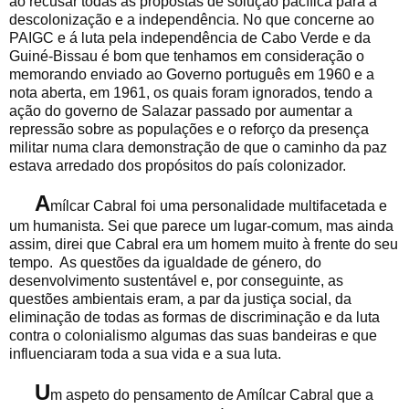
ao recusar todas as propostas de solução pacífica para a
descolonização e a independência. No que concerne ao
PAIGC e á luta pela independência de Cabo Verde e da
Guiné-Bissau é bom que tenhamos em consideração o
memorando enviado ao Governo português em 1960 e a
nota aberta, em 1961, os quais foram ignorados, tendo a
ação do governo de Salazar passado por aumentar a
repressão sobre as populações e o reforço da presença
militar numa clara demonstração de que o caminho da paz
estava arredado dos propósitos do país colonizador.
A
mílcar Cabral foi uma personalidade multifacetada e
um humanista. Sei que parece um lugar-comum, mas ainda
assim, direi que Cabral era um homem muito à frente do seu
tempo. As questões da igualdade de género, do
desenvolvimento sustentável e, por conseguinte, as
questões ambientais eram, a par da justiça social, da
eliminação de todas as formas de discriminação e da luta
contra o colonialismo algumas das suas bandeiras e que
influenciaram toda a sua vida e a sua luta.
U
m aspeto do pensamento de Amílcar Cabral que a