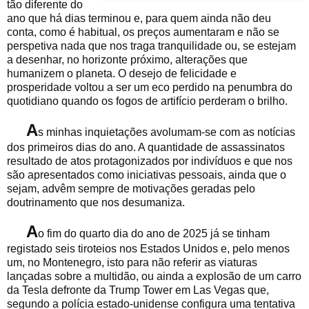
tão diferente do
ano que há dias terminou e, para quem ainda não deu
conta, como é habitual, os preços aumentaram e não se
perspetiva nada que nos traga tranquilidade ou, se estejam
a desenhar, no horizonte próximo, alterações que
humanizem o planeta. O desejo de felicidade e
prosperidade voltou a ser um eco perdido na penumbra do
quotidiano quando os fogos de artifício perderam o brilho.
A
s minhas inquietações avolumam-se com as notícias
dos primeiros dias do ano. A quantidade de assassinatos
resultado de atos protagonizados por indivíduos e que nos
são apresentados como iniciativas pessoais, ainda que o
sejam, advêm sempre de motivações geradas pelo
doutrinamento que nos desumaniza.
A
o fim do quarto dia do ano de 2025 já se tinham
registado seis tiroteios nos Estados Unidos e, pelo menos
um, no Montenegro, isto para não referir as viaturas
lançadas sobre a multidão, ou ainda a explosão de um carro
da Tesla defronte da Trump Tower em Las Vegas que,
segundo a polícia estado-unidense configura uma tentativa