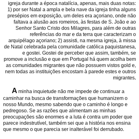
igreja durante a época natalícia, apenas, mais duas notas:
1) por ser Natal a ampla e bela nave da igreja tinha alguns
presépios em exposição, um deles era açoriano, onde não
faltava a alusão aos romeiros, às festas de S. João e ao
Senhor Santo Cristo dos Milagres, para além de outras
referências do mar e da terra que caracterizam o
arquipélago açoriano; 2) assisti, na mesma igreja, à missa
de Natal celebrada pela comunidade católica paquistanesa,
e gostei. Gostei de perceber que assim, também, se
promove a inclusão e que em Portugal há quem acolha bem
as comunidades migrantes que não possuem vistos gold e,
nem todas as instituições encostam à parede estes e outros
migrantes
.
A
minha inquietude não me impede de continuar a
caminhar na busca de transformações que humanizem o
nosso Mundo, mesmo sabendo que o caminho é longo e
pedregoso. Se as razões que alimentam as minhas
preocupações são enormes e a luta é contra um poder que
parece indestrutível, também sei que a história nos ensina
que mesmo o que parecia ser inalterável foi derrubado.