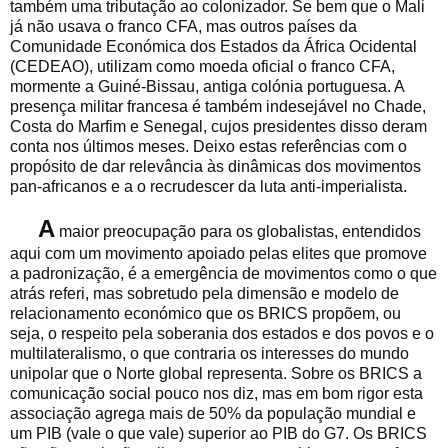
também uma tributação ao colonizador. Se bem que o Mali
já não usava o franco CFA, mas outros países da
Comunidade Económica dos Estados da África Ocidental
(CEDEAO), utilizam como moeda oficial o franco CFA,
mormente a Guiné-Bissau, antiga colónia portuguesa. A
presença militar francesa é também indesejável no Chade,
Costa do Marfim e Senegal, cujos presidentes disso deram
conta nos últimos meses. Deixo estas referências com o
propósito de dar relevância às dinâmicas dos movimentos
pan-africanos e a o recrudescer da luta anti-imperialista.
A
maior preocupação para os globalistas, entendidos
aqui com um movimento apoiado pelas elites que promove
a padronização, é a emergência de movimentos como o que
atrás referi, mas sobretudo pela dimensão e modelo de
relacionamento económico que os BRICS propõem, ou
seja, o respeito pela soberania dos estados e dos povos e o
multilateralismo, o que contraria os interesses do mundo
unipolar que o Norte global representa. Sobre os BRICS a
comunicação social pouco nos diz, mas em bom rigor esta
associação agrega mais de 50% da população mundial e
um PIB (vale o que vale) superior ao PIB do G7. Os BRICS