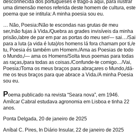
desconhecida dos portugueses e trago-a aqui, para ilustrar
uma dimensão menos referida deste homem de cultura, este
poema que se intitula: A minha poesia sou eu.
… Não, Poesia:/Não te escondas nas grutas de meu
ser,/não fujas à Vida./Quebra as grades invisíveis da minha
prisão,/abre de par em par as portas do meu ser/— sai…/Sai
para a luta (a vida é luta)/os homens lá fora chamam por ti,/e
tu, Poesia és também um Homem./Ama as Poesias de todo
o Mundo,/— ama os Homens/Solta teus poemas para todas
as raças,/para todas as coisas./Confunde-te comigo…/Vai,
Poesia:/Toma os meus braços para abraçares o Mundo,/dá-
me os teus braços para que abrace a Vida./A minha Poesia
sou eu.
P
oema publicado na revista “Seara nova”, em 1946.
Amílcar Cabral estudava agronomia em Lisboa e tinha 22
anos.
Ponta Delgada, 20 de janeiro de 2025
Aníbal C. Pires, In Diário Insular, 22 de janeiro de 2025