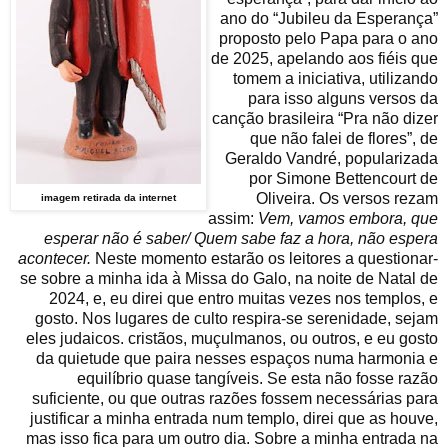
ano do “Jubileu da Esperança”
proposto pelo Papa para o ano
de 2025, apelando aos fiéis que
tomem a iniciativa, utilizando
para isso alguns versos da
canção brasileira “Pra não dizer
que não falei de flores”, de
Geraldo Vandré, popularizada
por Simone Bettencourt de
Oliveira. Os versos rezam
imagem retirada da internet
assim:
Vem, vamos embora, que
esperar não é saber/ Quem sabe faz a hora, não espera
acontecer.
Neste momento estarão os leitores a questionar-
se sobre a minha ida à Missa do Galo, na noite de Natal de
2024, e, eu direi que entro muitas vezes nos templos, e
gosto. Nos lugares de culto respira-se serenidade, sejam
eles judaicos. cristãos, muçulmanos, ou outros, e eu gosto
da quietude que paira nesses espaços numa harmonia e
equilíbrio quase tangíveis. Se esta não fosse razão
suficiente, ou que outras razões fossem necessárias para
justificar a minha entrada num templo, direi que as houve,
mas isso fica para um outro dia. Sobre a minha entrada na