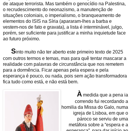
de ataque terrorista. Mas também o genocídio na Palestina,
o recrudescimento do neonazismo, a manutenção de
situações coloniais, o imperialismo, o branqueamento de
elementos do ISIS na Síria (apararam-lhes a barba e
vestem-nos de fato e gravata), a lista é interminável, julgo,
porém, ser suficiente para justificar a minha inquietude face
ao futuro próximo.
S
into muito não ter aberto este primeiro texto de 2025
com outros termos e temas, mas para quê tentar mascarar a
realidade com palavras de circunstância que nos remetem
para a dormência. Ficar apenas pela espera e pela
esperança é pouco, ou nada, pois sem ação transformadora
fica tudo como está, e não está bem.
À
medida que a pena ia
correndo fui recordando a
homilia da Missa do Galo, numa
igreja de Lisboa, em que o
pároco se serviu de uma
metáfora sobre a “espera e a
esperança”, para dar início ao